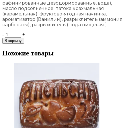
рафинированные дезодорированные, вода),
масло подсолнечное, патока крахмальная
(карамельная), фруктово-ягодная начинка,
ароматизатор (Ванилин), разрыхлитель (аммония
карбонаты), разрыхлитель ( сода пищевая ).
Снеговик
-
+
с
В корзину
апельсином
и
Похожие товары
морковью
100
гр.
quantity